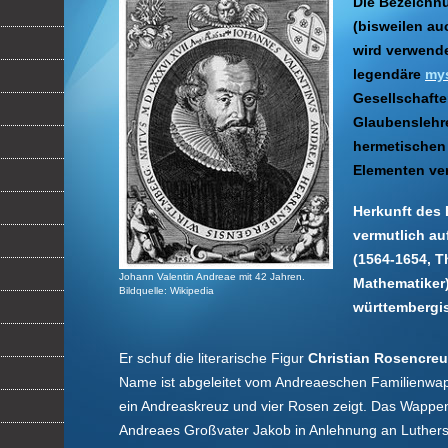
Die Bezeichn
(bisweilen au
wird verwende
legendäre
my
Gesellschafte
Glaubenslehr
hermetischen
Elementen ver
Herkunft des 
vermutlich au
(1564-1654, T
Johann Valentin Andreae mit 42 Jahren.
Mathematiker
Bildquelle: Wikipedia
württembergis
Er schuf die literarische Figur
Christian Rosencreu
Name ist abgeleitet vom Andreaeschen Familienwa
ein Andreaskreuz und vier Rosen zeigt. Das Wappe
Andreaes Großvater Jakob in Anlehnung an Luthe