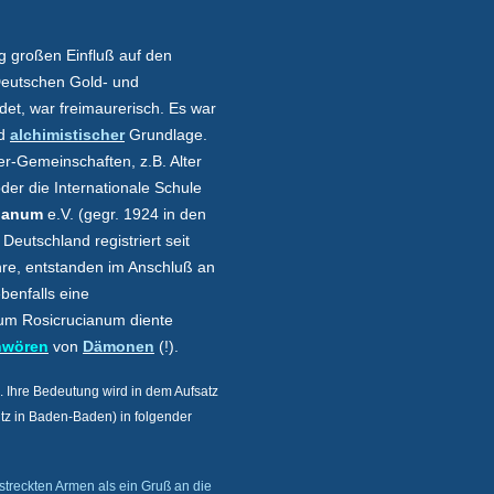
 großen Einfluß auf den
Deutschen Gold- und
et, war freimaurerisch. Es war
nd
alchimistischer
Grundlage.
r-Gemeinschaften, z.B. Alter
oder die Internationale Schule
cianum
e.V. (gegr. 1924 in den
eutschland registriert seit
hre, entstanden im Anschluß an
ebenfalls eine
um Rosicrucianum diente
hwören
von
Dämonen
(!).
 Ihre Bedeutung wird in dem Aufsatz
z in Baden-Baden) in folgender
treckten Armen als ein Gruß an die