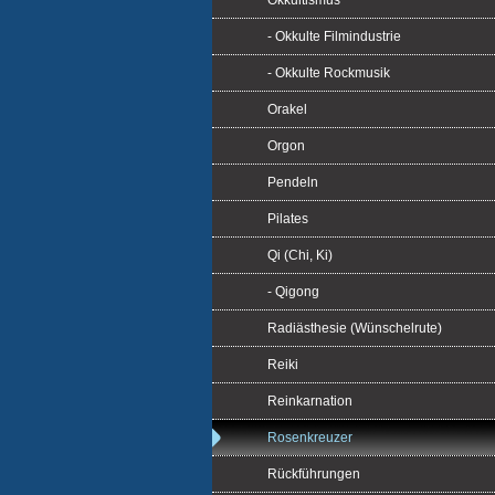
Okkultismus
- Okkulte Filmindustrie
- Okkulte Rockmusik
Orakel
Orgon
Pendeln
Pilates
Qi (Chi, Ki)
- Qigong
Radiästhesie (Wünschelrute)
Reiki
Reinkarnation
Rosenkreuzer
Rückführungen