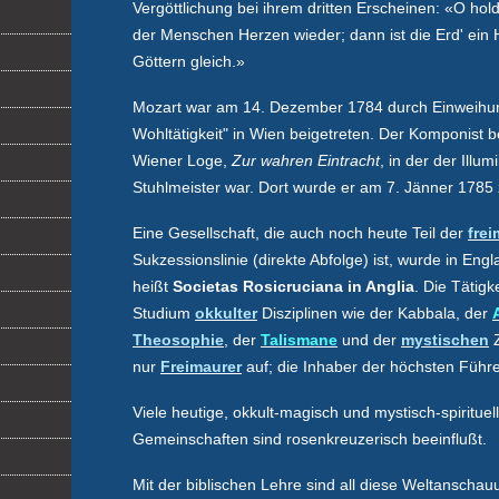
Vergöttlichung bei ihrem dritten Erscheinen: «O hold
der Menschen Herzen wieder; dann ist die Erd' ein 
Göttern gleich.»
Mozart war am 14. Dezember 1784 durch Einweihun
Wohltätigkeit" in Wien beigetreten. Der Komponist 
Wiener Loge,
Zur wahren Eintracht
, in der der
Illum
Stuhlmeister
war. Dort wurde er am 7. Jänner 1785 
Eine Gesellschaft, die auch noch heute Teil der
frei
Sukzessionslinie (direkte Abfolge) ist, wurde in En
heißt
Societas Rosicruciana in Anglia
. Die Tätig
Studium
okkulter
Disziplinen wie der Kabbala, der
Theosophie
, der
Talismane
und der
mystischen
Z
nur
Freimaurer
auf; die Inhaber der höchsten Führ
Viele heutige, okkult-magisch und mystisch-spirituell
Gemeinschaften sind rosenkreuzerisch beeinflußt.
Mit der biblischen Lehre sind all diese Weltanscha