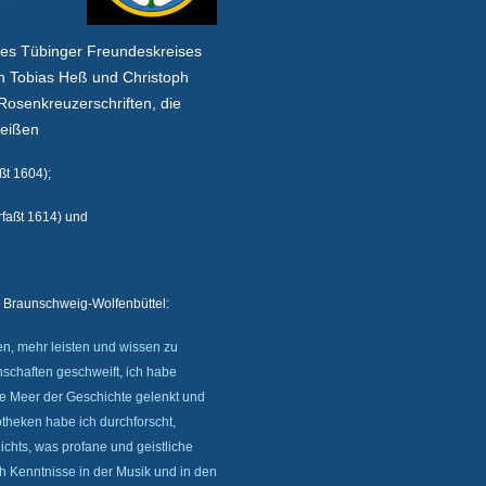
nes Tübinger Freundeskreises
n Tobias Heß und Christoph
 Rosenkreuzerschriften, die
heißen
ßt 1604);
rfaßt 1614) und
n Braunschweig-Wolfenbüttel:
en, mehr leisten und wissen zu
enschaften geschweift, ich habe
ohe Meer der Geschichte gelenkt und
otheken habe ich durchforscht,
chts, was profane und geistliche
h Kenntnisse in der Musik und in den