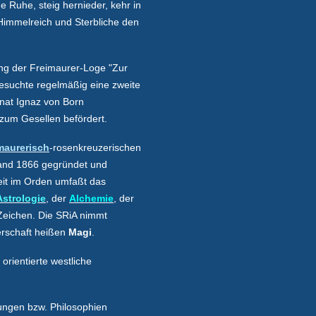
e Ruhe, steig hernieder, kehr in
Himmelreich und Sterbliche den
g der Freimaurer-Loge "Zur
besuchte regelmäßig eine zweite
inat
Ignaz von Born
zum Gesellen befördert.
maurerisch
-rosenkreuzerischen
gland 1866 gegründet und
keit im Orden umfaßt das
Astrologie
, der
Alchemie
, der
eichen. Die SRiA nimmt
erschaft heißen
Magi
.
 orientierte westliche
uungen bzw. Philosophien