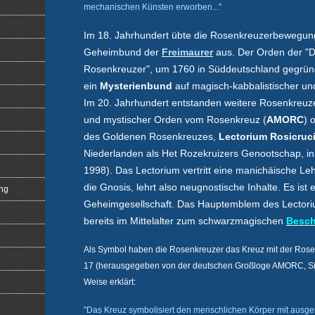
mechanischen Künsten erworben..."
Im 18. Jahrhundert übte die Rosenkreuzerbewegung
Geheimbund der
Freimaurer
aus. Der Orden der "
Rosenkreuzer", um 1760 in Süddeutschland gegründ
ein
Mysterienbund
auf magisch-kabbalistischer u
Im 20. Jahrhundert entstanden weitere Rosenkreuze
und mystischer Orden vom Rosenkreuz (
AMORC
) 
des Goldenen Rosenkreuzes,
Lectorium Rosicru
Niederlanden als Het Rozekruizers Genootschap, in D
1998). Das Lectorium vertritt eine manichäische Le
die Gnosis, lehrt also neugnostische Inhalte. Es ist 
ng
Geheimgesellschaft. Das Hauptemblem des Lectori
bereits im Mittelalter zum schwarzmagischen
Besc
Als Symbol haben die Rosenkreuzer das Kreuz mit der Rose.
17 (herausgegeben von der deutschen Großloge AMORC, Sit
Weise erklärt:
"Das Kreuz symbolisiert den menschlichen Körper mit ausges