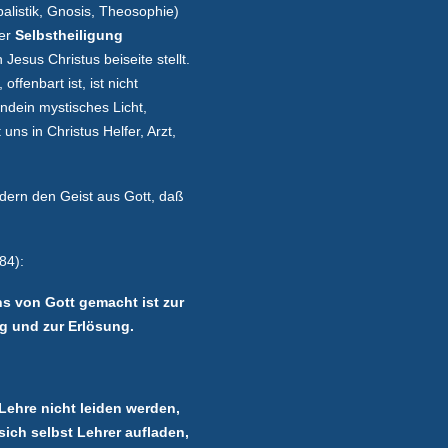
alistik, Gnosis, Theosophie)
der
Selbstheiligung
esus Christus beiseite stellt.
offenbart ist, ist nicht
ndein mystisches Licht,
t uns in Christus Helfer, Arzt,
dern den Geist aus Gott, daß
84):
ns von Gott gemacht ist zur
ng und zur Erlösung.
 Lehre nicht leiden werden,
ich selbst Lehrer aufladen,