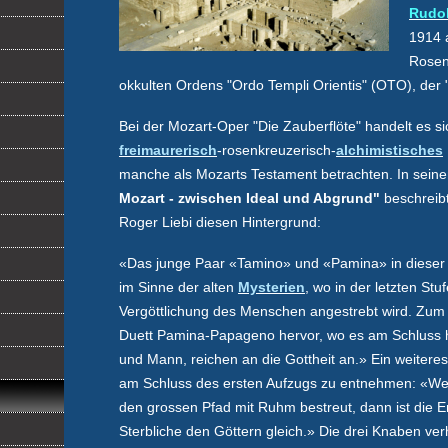
Rudol
1914 a
Rosen
okkulten Ordens "Ordo Templi Orientis" (OTO), der "
Bei der Mozart-Oper "Die Zauberflöte" handelt es s
freimaurerisch
-rosenkreuzerisch-
alchimistisches
manche als Mozarts Testament betrachten. In sei
Mozart - zwischen Ideal und Abgrund"
beschreibt
Roger Liebi diesen Hintergrund:
«Das junge Paar «Tamino» und «Pamina» in dieser
im Sinne der alten
Mysterien
, wo in der letzten Stu
Vergöttlichung des Menschen angestrebt wird. Zum
Duett Pamina-Papageno hervor, wo es am Schluss 
und Mann, reichen an die Gottheit an.» Ein weiteres
am Schluss des ersten Aufzugs zu entnehmen: «We
den grossen Pfad mit Ruhm bestreut, dann ist die E
Sterbliche den Göttern gleich.» Die drei Knaben v