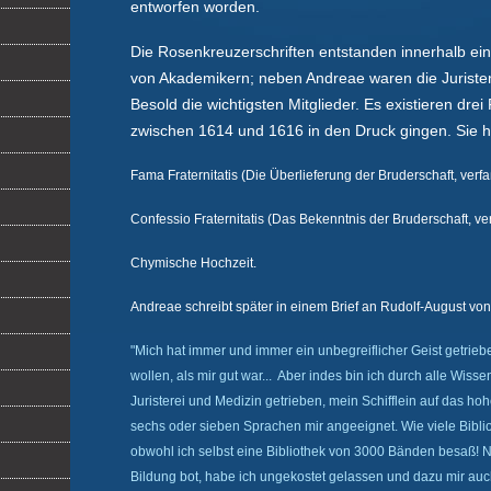
entworfen worden.
Die Rosenkreuzerschriften entstanden innerhalb ei
von Akademikern; neben Andreae waren die Juriste
Besold die wichtigsten Mitglieder. Es existieren drei
zwischen 1614 und 1616 in den Druck gingen. Sie 
Fama Fraternitatis (Die Überlieferung der Bruderschaft, verfa
Confessio Fraternitatis (Das Bekenntnis der Bruderschaft, ve
Chymische Hochzeit.
Andreae schreibt später in einem Brief an Rudolf-August vo
"Mich hat immer und immer ein unbegreiflicher Geist getrieb
wollen, als mir gut war... Aber indes bin ich durch alle Wiss
Juristerei und Medizin getrieben, mein Schifflein auf das h
sechs oder sieben Sprachen mir angeeignet. Wie viele Bibli
obwohl ich selbst eine Bibliothek von 3000 Bänden besaß! Ni
Bildung bot, habe ich ungekostet gelassen und dazu mir auc