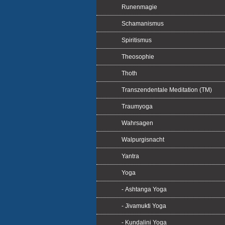
Runenmagie
Schamanismus
Spiritismus
Theosophie
Thoth
Transzendentale Meditation (TM)
Traumyoga
Wahrsagen
Walpurgisnacht
Yantra
Yoga
- Ashtanga Yoga
- Jivamukti Yoga
- Kundalini Yoga