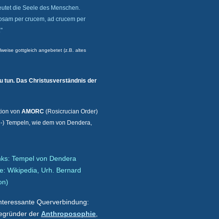
eutet die Seele des Menschen.
osam per crucem, ad crucem per
"
weise gottgleich angebetet (z.B. altes
zu tun. Das Christusverständnis der
tion von
AMORC
(Rosicrucian Order)
en-) Tempeln, wie dem von Dendera,
inks: Tempel von Dendera
e: Wikipedia, Urh.
Bernard
on
)
interessante Querverbindung:
egründer der
Anthroposophie
,