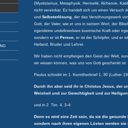
(Mystizismus, Metaphysik, Hermetik, Alchemie, Kabb
nicht vereinbar. Es handelt sich um einen Versuch 
und
Selbsterlösung
, der das Versöhnungswerk von J
Gott, der Vater, wie er uns in seinem Wort, der Bibel, 
irgendeine undefinierbare kosmische Kraft oder irge
sondern er ist
Person
, er ist der Schöpfer, und er is
Heiland, Bruder und Lehrer.
UNG
Wir haben nicht empfangen den Geist der Welt, son
wir wissen können, was uns von Gott geschenkt ist.
Paulus schreibt im 1. Korintherbrief 1, 30 (Luther 19
Durch ihn aber seid ihr in Christus Jesus, der u
Weisheit und zur Gerechtigkeit und zur Heiligu
und in 2. Tim. 4, 3-4:
k
Denn es wird eine Zeit sein, da sie die gesunde
sondern nach ihren eigenen Lüsten werden sie s