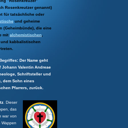
ung "Rosenkreuzer"
ch Rosenkreutzer genannt)
t für tatsächliche oder
stische
und geheime
n (Geheimbünde), die eine
e mit
alchemistischen
,
 und kabbalistischen
treten.
Begriffes:
Der Name geht
f Johann Valentin Andreae
heologe, Schriftsteller und
), dem Sohn eines
chen Pfarrers, zurück.
tz
. Dieser
ppen, das
n war von
rs Wappen