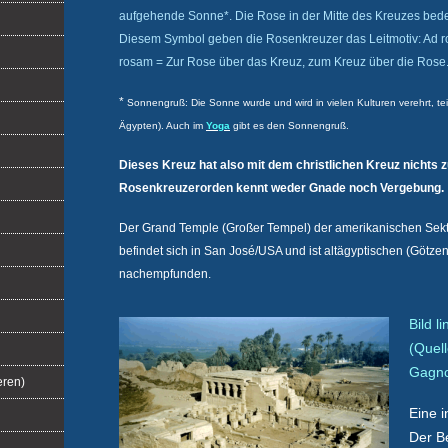
aufgehende Sonne*. Die Rose in der Mitte des Kreuzes bed
Diesem Symbol geben die Rosenkreuzer das Leitmotiv: Ad r
rosam = Zur Rose über das Kreuz, zum Kreuz über die Rose.
*
Sonnengruß: Die Sonne wurde und wird in vielen Kulturen verehrt, teil
Ägypten). Auch im
Yoga
gibt es den Sonnengruß.
Dieses Kreuz hat also mit dem christlichen Kreuz nichts 
Rosenkreuzerorden kennt weder Gnade noch Vergebung.
Der Grand Temple (Großer Tempel) der amerikanischen Sek
befindet sich in San José/USA und ist altägyptischen (Götz
nachempfunden.
Bild l
(Quell
Gagn
eren)
Eine 
Der B