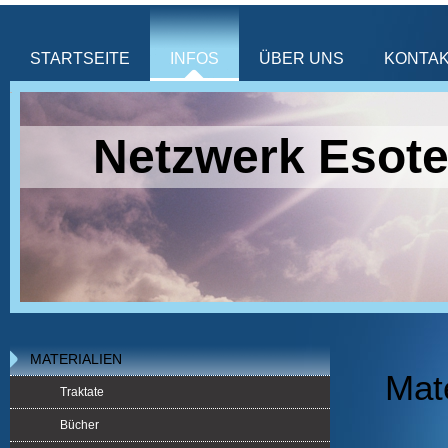
STARTSEITE
INFOS
ÜBER UNS
KONTA
Netzwerk Esote
MATERIALIEN
Mate
Traktate
Bücher