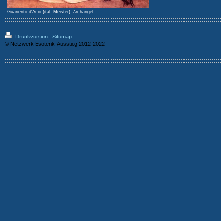
Guariento d'Arpo (ital. Meister): Archangel
Druckversion
|
Sitemap
© Netzwerk Esoterik-Ausstieg 2012-2022