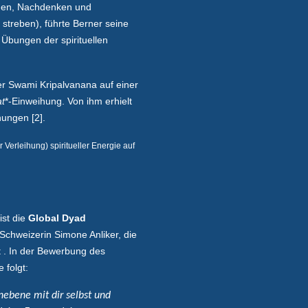
den, Nachdenken und
streben), führte Berner seine
e Übungen der spirituellen
er Swami Kripalvanana auf einer
at
*-Einweihung. Von ihm erhielt
ungen [2].
Verleihung) spiritueller Energie auf
ist die
Global Dyad
Schweizerin Simone Anliker, die
t . In der Bewerbung des
 folgt:
nebene mit dir selbst und