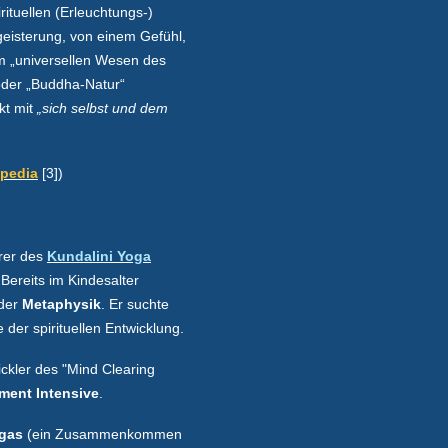
ituellen (Erleuchtungs-)
eisterung, von einem Gefühl,
m „universellen Wesen des
oder „Buddha-Natur“
kt mit
„sich selbst und dem
ipedia
[3])
rer des
Kundalini Yoga
 Bereits im Kindesalter
 der
Metaphysik
. Er suchte
e der spirituellen Entwicklung.
ickler des "Mind Clearing
ment Intensive
.
gas
(ein Zusammenkommen