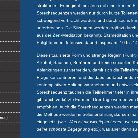
strukturiert. Er beginnt meistens mit einer kurzen E
Sprechsequenzen werden nur durch kurze Toiletten-
schweigend verbracht werden, und durch sechs kur
unterbrochen. Die Sitzungen werden ergänzt durch
aus der
Zen
-Meditation bekannt), Sitzmeditation u
Enlightenment Intensive dauert insgesamt 10 bis 14
Diese ritualisierte Form und strenge Regeln (Pünktl
Alkohol, Rauchen, Berühren und keine sexuellen Kon
Ablenkungen zu vermeiden, damit sich die Teilnehme
Frage konzentrieren, und die dabei auftauchenden 
kontemplativen Haltung wahrnehmen und entwickeln
Sprechsequenz tauchen die Teilnehmer tiefer in ih
gibt auch verkürzte Formen. Drei Tage werden von
empfohlen. Auch die Sprechsequenzen werden manc
die Methode werden in Selbsterfahrungskursen ma
eren)
eingesetzt (wie:
Was ist dir wichtig im Leben, was is
deine schönste Begegnung
etc.), was aber dann zu