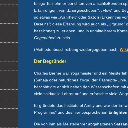
Einige Teilnehmer berichten von anschließenden spir
Erfahrungen, von „Energieschüben“, „Flow“ und Beg
so etwas wie „Wahrheit“ oder
Satori
(Erkenntnis vo
Daseins“; diese Erfahrung wird auch als „Urgrund“ 
bezeichnet) zu erleben, und in unmittelbarem Konta
Gegenüber“
zu sein.
(Methodenbeschreibung wiedergegeben nach:
Wik
Der Begründer
Charles Berner war Yogameister und ein Meisterleh
(Sahaja oder natürliches
Yoga
) der Pashupta-Linie.
beschäftigte er sich neben den Wissenschaften mit
viele spirituelle Lehrer auf und erforschte viele Weg
Er gründete das Institute of Ability und war der Entw
Programms" und des hier besprochenen
Enlighten
Die von ihm als Meisterlehrer abgehaltenen
Satsan