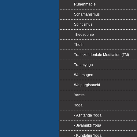
Runenmagie
Schamanismus
Spiritismus
Theosophie
Thoth
Transzendentale Meditation (TM)
Traumyoga
Wahrsagen
Walpurgisnacht
Yantra
Yoga
- Ashtanga Yoga
- Jivamukti Yoga
- Kundalini Yoga