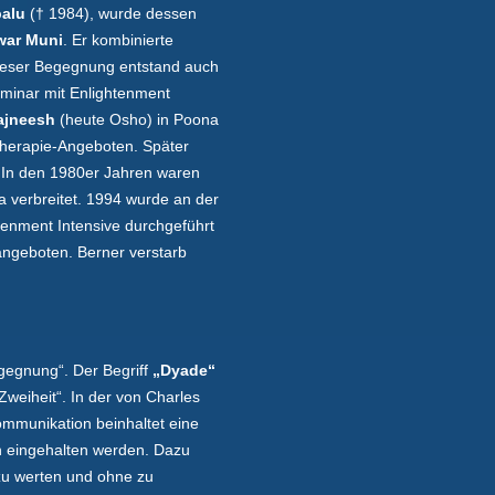
palu
(† 1984), wurde dessen
war Muni
. Er kombinierte
dieser Begegnung entstand auch
eminar mit Enlightenment
ajneesh
(heute Osho) in Poona
Therapie-Angeboten. Später
. In den 1980er Jahren waren
a verbreitet. 1994 wurde an der
htenment Intensive durchgeführt
angeboten. Berner verstarb
gegnung“. Der Begriff
„Dyade“
Zweiheit“. In der von Charles
mmunikation beinhaltet eine
n eingehalten werden. Dazu
zu werten und ohne zu