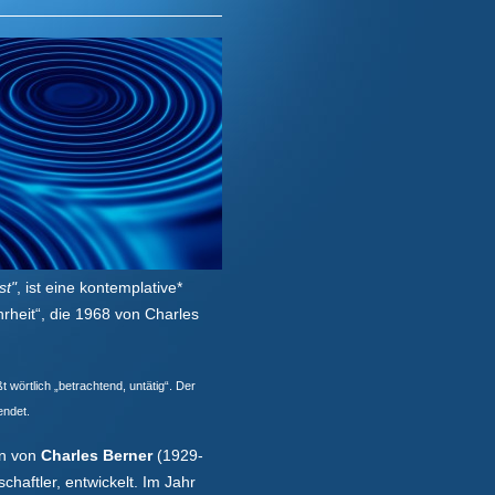
st"
, ist eine kontemplative*
heit“, die 1968 von Charles
 wörtlich „betrachtend, untätig“. Der
endet.
en von
Charles Berner
(1929-
haftler, entwickelt. Im Jahr