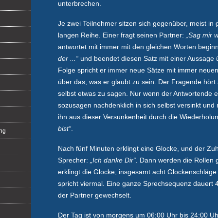
unterbrechen.
Je zwei Teilnehmer sitzen sich gegenüber, meist in
langen Reihe. Einer fragt seinen Partner:
„Sag mir w
antwortet mit immer mit den gleichen Worten begi
der ...“
und beendet diesen Satz mit einer Aussage ü
Folge spricht er immer neue Sätze mit immer neue
über das, was er glaubt zu sein. Der Fragende hör
selbst etwas zu sagen. Nur wenn der Antwortende 
sozusagen nachdenklich in sich selbst versinkt und n
ihn aus dieser Versunkenheit durch die Wiederholu
bist“
.
ng
Nach fünf Minuten erklingt eine Glocke, und der Zu
Sprecher:
„Ich danke Dir“.
Dann werden die Rollen g
erklingt die Glocke; insgesamt acht Glockenschläge
spricht viermal. Eine ganze Sprechsequenz dauert 
der Partner gewechselt.
Der Tag ist von morgens um 06:00 Uhr bis 24:00 U