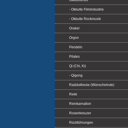
Okkultismus
- Okkulte Filmindustrie
- Okkulte Rockmusik
Orakel
Orgon
Pendeln
Pilates
Qi (Chi, Ki)
- Qigong
Radiästhesie (Wünschelrute)
Reiki
Reinkarnation
Rosenkreuzer
Rückführungen