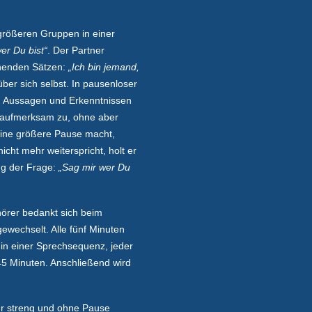
 größeren Gruppen in einer
er Du bist“
. Der Partner
nnenden Sätzen:
„Ich bin jemand,
ber sich selbst. In pausenloser
n Aussagen und Erkenntnissen
t aufmerksam zu, ohne aber
eine größere Pause macht,
icht mehr weiterspricht, holt er
ng der Frage:
„Sag mir wer Du
hörer bedankt sich beim
ewechselt. Alle fünf Minuten
 in einer Sprechsequenz, jeder
45 Minuten. Anschließend wird
hr streng und ohne Pause