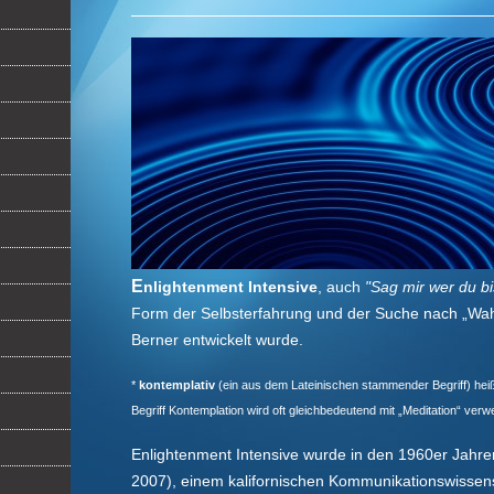
E
nlightenment Intensive
, auch
"Sag mir wer du bi
Form der Selbsterfahrung und der Suche nach „Wahr
Berner entwickelt wurde.
*
kontemplativ
(ein aus dem Lateinischen stammender Begriff) heißt
Begriff Kontemplation wird oft gleichbedeutend mit „Meditation“ verw
Enlightenment Intensive wurde in den 1960er Jahr
2007), einem kalifornischen Kommunikationswissensc