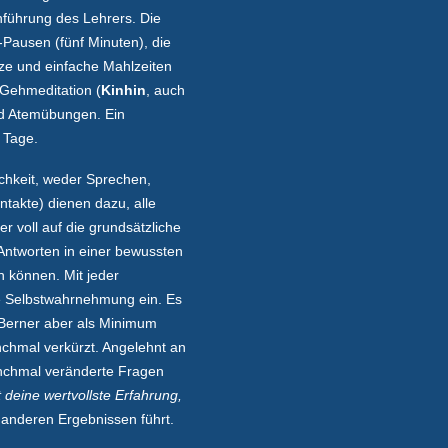
inführung des Lehrers. Die
Pausen (fünf Minuten), die
ze und einfache Mahlzeiten
 Gehmeditation (
Kinhin
, auch
nd Atemübungen. Ein
 Tage.
ichkeit, weder Sprechen,
takte) dienen dazu, alle
r voll auf die grundsätzliche
Antworten in einer bewussten
 können. Mit jeder
re Selbstwahrnehmung ein. Es
 Berner aber als Minimum
hmal verkürzt. Angelehnt an
nchmal veränderte Fragen
t deine wertvollste Erfahrung,
 anderen Ergebnissen führt.