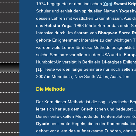
1974 begegnete er dem indischen
Yogi
Swami Kri
Schüler und erhielt den spirituellen Namen
Yogesh
dessen Lehren mit westlichen Erkenntnissen. Aus 
das
Holistic Yoga
. 1968 führte Berner das erste S
Intensive durch. Im Ashram von
Bhagwan Shree R
gehörte Enlightenment Intensive zu den wichtigen 
wurden viele Lehrer für diese Methode ausgebildet
solche Seminare vor allem in den USA und in Europ
Humboldt-Universität in Berlin ein 14-tägiges Enlig
[1]. Heute werden lange Seminare nur noch selten 
2007 in Merimbula, New South Wales, Australien.
Die Methode
Der Kern dieser Methode ist die sog. „dyadische Be
leitet sich her aus dem Griechischen und bedeutet „
Berner entwickelten Methode der kontemplativen Ko
Dyade
bestimmte Regeln, die in der Kommunikatio
gehört vor allem das aufmerksame Zuhören, ohne 