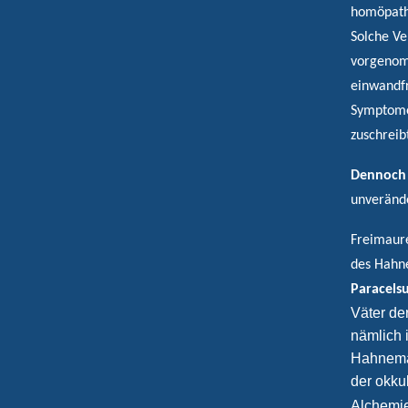
homöpathi
Solche Ve
vorgenomm
einwandfr
Symptome
zuschreib
Dennoch s
unverände
Freimaure
des Hahne
Paracels
Väter de
nämlich 
Hahneman
der okku
Alchemie