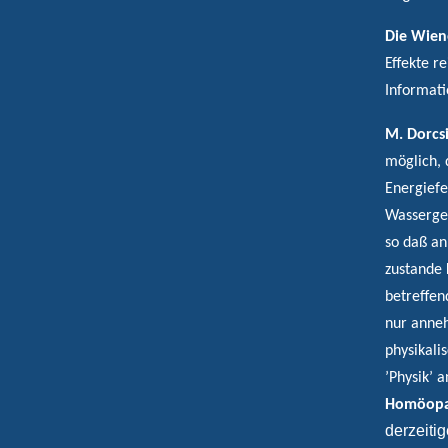
Die Wien
Effekte r
Informati
M. Dorcsi
möglich, 
Energiefe
Wasserge
so daß an
zustande 
betreffen
nur anneh
physikali
’Physik’ 
Homöopa
derzeiti