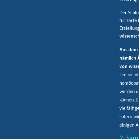
Anstreng
Der Schlu
für zarte
Erstellun
wissensc
Aus dem 
nämlich Ä
von wisse
Um so int
homöopath
werden u
können. E
vielfälti
sofern wir
einigen A
2. Sam