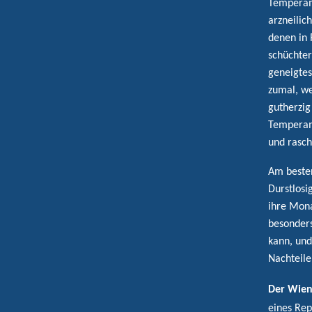
Temperame
arzneilic
denen in 
schüchter
geneigtes
zumal, we
gutherzig
Temperam
und rasch
Am besten
Durstlosi
ihre Mona
besonders
kann, und
Nachteile
Der Wiene
eines Rep