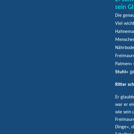
sein G
Die genau
Viel wich
Hahneman
Menschen 
Nährboden
Freimaure
Palmen« 
ge
Stuhl«
Ritter sc
Er glaubt
war er ei
wie sein 
Freimaure
Dinge«, d