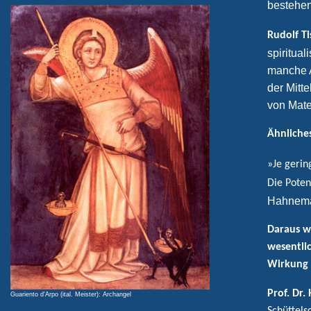
bestehen
Rudolf T
spiritua
manche A
der Mitte
von Mate
Ähnliches
»Je gerin
Die Pote
Hahneman
Daraus wi
wesentlic
Wirkung 
Prof. Dr. 
Guariento d'Arpo (ital. Meister): Archangel