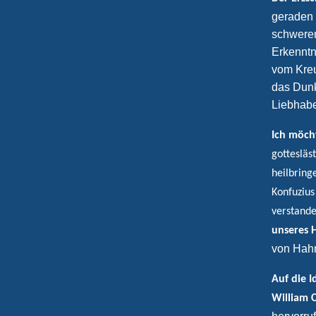
geraden 
schweren
Erkenntn
vom Kreu
das Dunk
Liebhabe
Ich möch
gottesläs
heilbring
Konfuzius
verstande
unseres H
von Hahn
Auf die 
William C