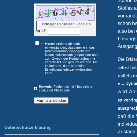
10/hoch2
Stoffes 
vorhande
schon be
Bitte geben Sie den Code ein
↺
also bei
Lösungsm
*
Hiermit erkläre ich mich
Ausgangs
einverstanden, dass meine in das
Kontaktformular eingegebenen
Daten elektronisch gespeichert und
zum Zweck der Kontaktaufnahme
Die Erklä
verarbeitet und genutzt werden. Mir
ist bekannt, dass ich meine
selbst be
Einwilligung jederzeit widerrufen
kann.
mittels 
»... Dyna
Hinweis
: Felder, die mit
*
bezeichnet
sind, sind Pflichtfelder.
wird. Ab
so verrin
aussprec
daß die M
individu
Datenschutzerklärung
Zustand 