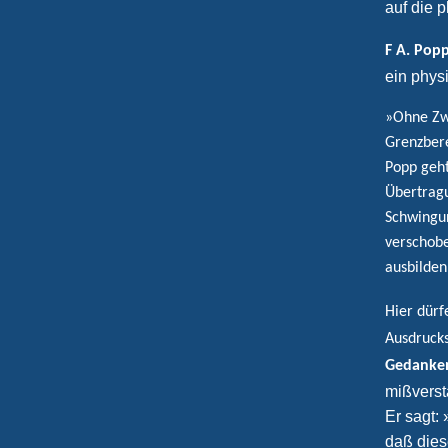
auf die 
F A. Pop
ein phys
»Ohne Zwe
Grenzbere
Popp geht
Übertragu
Schwingu
verschobe
ausbilden
Hier dürf
Ausdrucks
Gedanke
mißverst
Er sagt:
daß dies