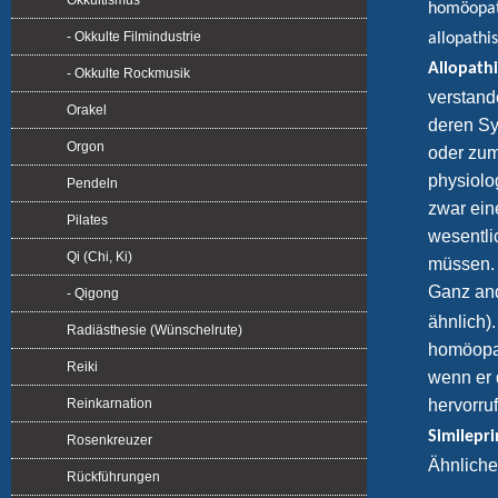
Okkultismus
homöopat
- Okkulte Filmindustrie
allopathi
Allopath
- Okkulte Rockmusik
verstand
Orakel
deren Sy
Orgon
oder zum
physiolo
Pendeln
zwar ein
Pilates
wesentli
Qi (Chi, Ki)
müssen.
Ganz and
- Qigong
ähnlich)
Radiästhesie (Wünschelrute)
homöopat
Reiki
wenn er
hervorru
Reinkarnation
Similepri
Rosenkreuzer
Ähnliche
Rückführungen