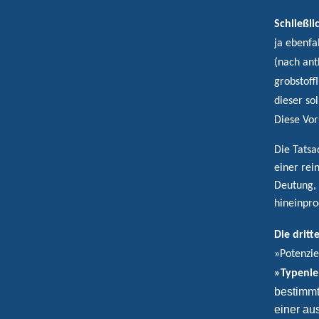
Schließli
ja ebenfa
(nach ant
grobstoff
dieser so
Diese Vor
Die Tatsa
einer rei
Deutung, 
hineinpro
Die drit
»Potenzie
»Typenle
bestimmt
einer au