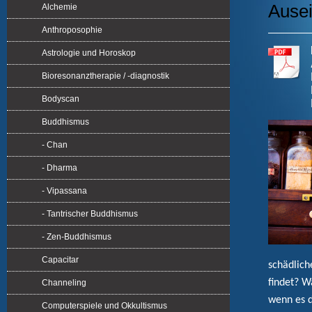
Ausei
Alchemie
Anthroposophie
Astrologie und Horoskop
Bioresonanztherapie / -diagnostik
Bodyscan
Buddhismus
- Chan
- Dharma
- Vipassana
- Tantrischer Buddhismus
- Zen-Buddhismus
Capacitar
schädlich
findet? 
Channeling
wenn es do
Computerspiele und Okkultismus