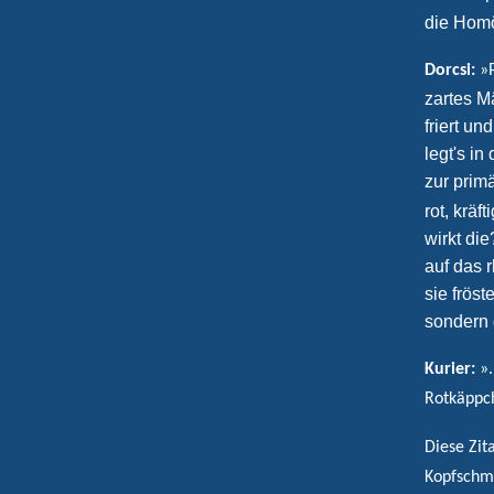
die Hom
Dorcsi:
»
zartes M
friert un
legt's i
zur prim
rot, kräf
wirkt di
auf das 
sie frös
sondern
Kurier:
»
Rotkäppch
Diese Zit
Kopfschme