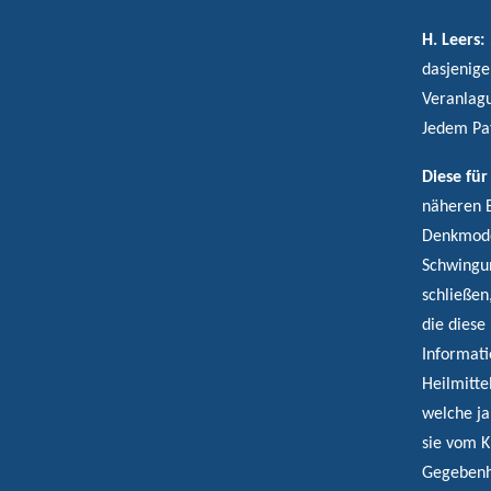
H. Leers:
dasjenige
Veranlagu
Jedem Pat
Diese fü
näheren B
Denkmodel
Schwingun
schließen
die diese
Informati
Heilmitte
welche ja
sie vom K
Gegebenhe