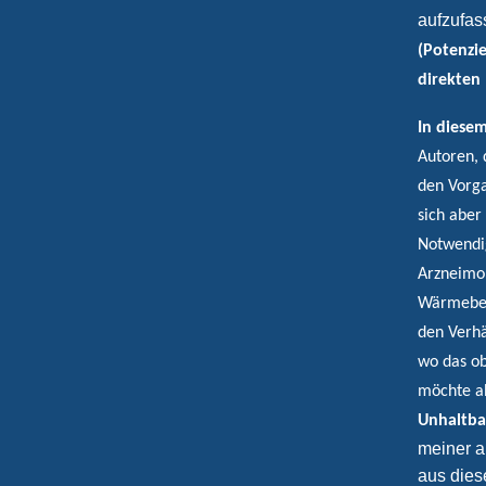
aufzufas
(Potenzi
direkten
In diese
Autoren, 
den Vorga
sich aber
Notwendig
Arzneimol
Wärmebewe
den Verhä
wo das o
möchte ab
Unhaltba
meiner a
aus dies