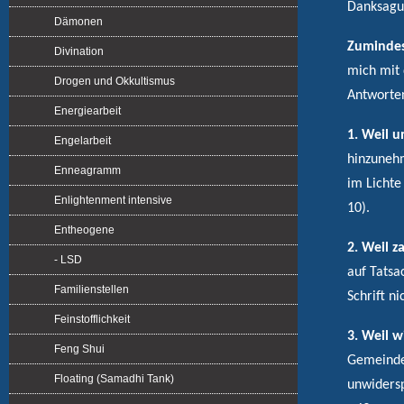
Danksagun
Dämonen
Zumindes
Divination
mich mit 
Drogen und Okkultismus
Antworten
Energiearbeit
1. Weil un
Engelarbeit
hinzuneh
Enneagramm
im Lichte
Enlightenment intensive
10).
Entheogene
2. Weil z
- LSD
auf Tatsa
Familienstellen
Schrift ni
Feinstofflichkeit
3. Weil 
Feng Shui
Gemeinde 
Floating (Samadhi Tank)
unwidersp