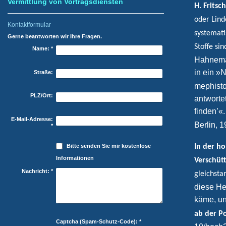
Vermittlung von Vortragsdiensten
H. Fritsch
oder Lind
Kontaktformular
systemati
Gerne beantworten wir Ihre Fragen.
Stoffe si
Name:
*
Hahneman
in ein »N
Straße:
mephisto
PLZ/Ort:
antwortet
finden’«.
E-Mail-Adresse:
Berlin, 1
*
Bitte senden Sie mir kostenlose
In der h
Informationen
Verschütt
Nachricht:
*
gleichsta
diese Hei
käme, un
ab der P
Captcha (Spam-Schutz-Code): *