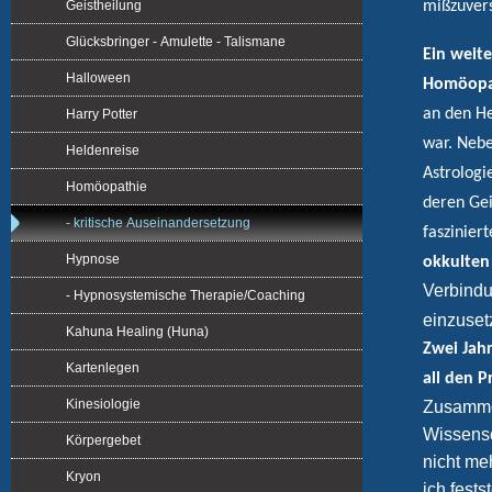
Geistheilung
mißzuver
Glücksbringer - Amulette - Talismane
Ein weit
Halloween
Homöopa
an den He
Harry Potter
war. Nebe
Heldenreise
Astrologi
Homöopathie
deren Gei
- kritische Auseinandersetzung
faszinier
Hypnose
okkulten
Verbind
- Hypnosystemische Therapie/Coaching
einzuset
Kahuna Healing (Huna)
Zwei Jah
Kartenlegen
all den P
Kinesiologie
Zusamme
Wissensc
Körpergebet
nicht me
Kryon
ich fest