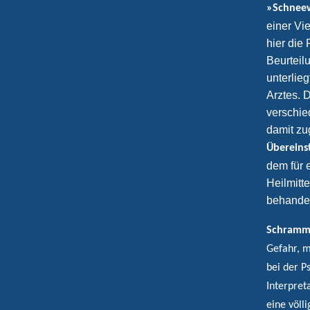
»Schneew
einer Vi
hier die
Beurteil
unterlie
Arztes. 
verschie
damit zu
Übereins
dem für 
Heilmitt
behande
Schramm
Gefahr, m
bei der P
Interpre
eine völl