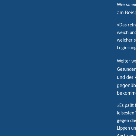
Wie so e
am Beisp
»Das rein
weich und
welcher s
Legierung
Weiter w
Gesunden
und der 
gegenübe
bekommen
»Es paßt 
leisesten
gegen das
Lippen un