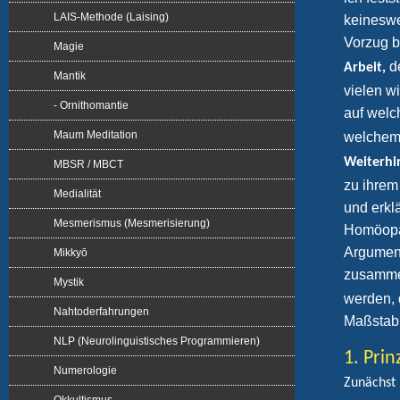
LAIS-Methode (Laising)
keineswe
Vorzug b
Magie
de
Arbeit,
Mantik
vielen wi
- Ornithomantie
auf wel
Maum Meditation
welche
Weiterhin
MBSR / MBCT
zu ihrem
Medialität
und erkl
Mesmerismus (Mesmerisierung)
Homöopat
Argument
Mikkyō
zusamme
Mystik
werden, 
Nahtoderfahrungen
Maßstab 
NLP (Neurolinguistisches Programmieren)
1. Pri
Numerologie
Zunächst 