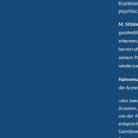
Krankhei
psychisc
M. Stüble
ganzheitl
erkennen,
hervorruf
seinem Pa
wiederzu
Hahneman
die Arzn
»Am zwec
Arzneien,
von der A
entsprech
Gemütsver