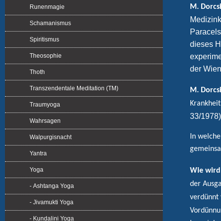
M. Dorcsi
Runenmagie
Medizink
Schamanismus
Paracels
Spiritismus
dieses H
experime
Theosophie
der Wien
Thoth
Transzendentale Meditation (TM)
M. Dorcsi
Krankheit
Traumyoga
33/1978)
Wahrsagen
In welche
Walpurgisnacht
gemeinsa
Yantra
Yoga
Wie wird
der Ausga
- Ashtanga Yoga
verdünnt 
- Jivamukti Yoga
Vordünnu
- Kundalini Yoga