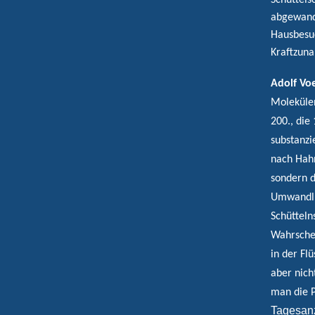
Schüttels
abgewandt
Hausbesuc
Kraftzuna
Adolf Voe
Molekülen
200., die
substanzi
nach Hahn
sondern d
Umwandlu
Schütteln
Wahrschei
in der Fl
aber nich
man die P
Tagesanz