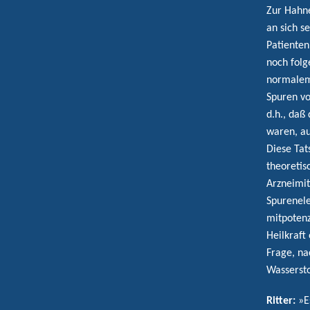
Zur Hahn
an sich s
Patienten
noch folg
normalem
Spuren vo
d.h., da
waren, au
Diese Ta
theoretis
Arzneimit
Spurenel
mitpoten
Heilkraft
Frage, na
Wassersto
Ritter:
»E