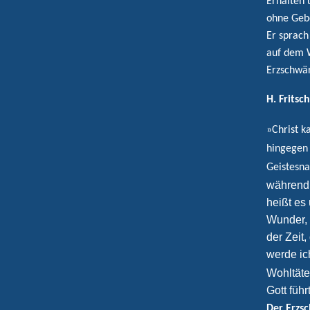
Erhalten 
ohne Gebet
Er sprach
auf dem 
Erzschwär
H. Frits
»Christ k
hingegen 
Geistesn
während 
heißt es 
Wunder, 
der Zeit
werde ic
Wohltäte
Gott füh
Der Erzs