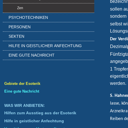
bezeichn
Zen
sollen a
sondern
PSYCHOTECHNIKEN
selbst wi
PERSONEN
Lösungs
SEKTEN
Der Verd
HILFE IN GEISTLICHER ANFECHTUNG
Dezimalp
Fünfzigt
EINE GUTE NACHRICHT
angegebe
1 Tropfen
eigentlic
werden.
Gebiete der Esoterik
Eine gute Nachricht
S. Hahn
lasse, kö
WAS WIR ANBIETEN:
Arzneikra
Hilfen zum Ausstieg aus der Esoterik
Reiben de
Hilfe in geistlicher Anfechtung