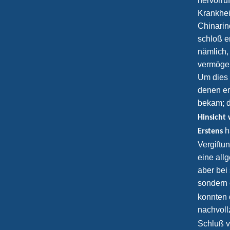
hervorru
Krankhei
Chinarin
schloß e
nämlich,
vermögen
Um dies 
denen er
bekam; d
Hinsicht 
h
Erstens
Vergiftu
eine all
aber bei
sondern
konnten 
nachvol
Schluß v