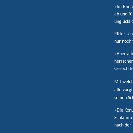
»Im Banne
ab und fü
unglückli
Ritter sc
nur noch 
»Aber al
herrschen
Gerechtfe
Mit welc
alle vorg
seinen Sc
»Die Konv
Schlamm d
nach der 