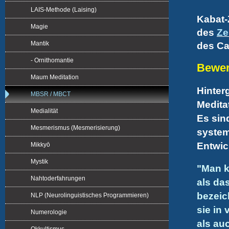
LAIS-Methode (Laising)
Kabat-
Magie
des
Ze
Mantik
des Ca
- Ornithomantie
Bewer
Maum Meditation
Hinter
MBSR / MBCT
Medita
Medialität
Es sin
Mesmerismus (Mesmerisierung)
system
Entwic
Mikkyō
Mystik
"Man k
Nahtoderfahrungen
als da
bezeic
NLP (Neurolinguistisches Programmieren)
sie in
Numerologie
als au