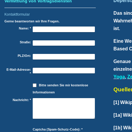
Deperson
Vermittlung von Vortragsdiensten
Das sin
Kontaktformular
Wahrneh
Gerne beantworten wir Ihre Fragen.
ist.
Name:
*
Eine We
Straße:
Based C
PLZ/Ort:
Genaue 
einzeln
E-Mail-Adresse:
*
Yoga
,
Z
Bitte senden Sie mir kostenlose
Quelle
Informationen
Nachricht:
*
[1] Wiki
[1a] Wik
[1b] Wik
Captcha (Spam-Schutz-Code): *