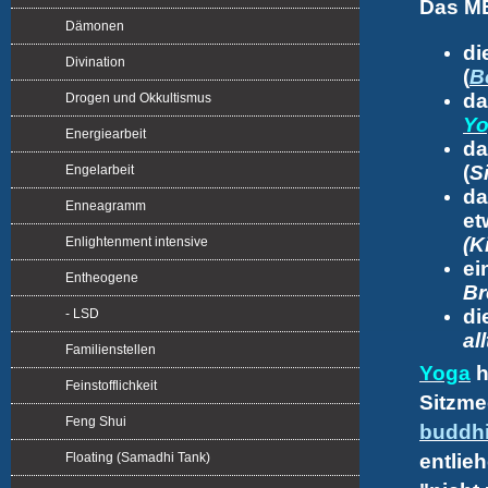
Das MB
Dämonen
di
Divination
(
B
da
Drogen und Okkultismus
Yo
Energiearbeit
da
(
S
Engelarbeit
da
Enneagramm
et
(K
Enlightenment intensive
ei
Entheogene
Br
di
- LSD
al
Familienstellen
Yoga
h
Feinstofflichkeit
Sitzme
Feng Shui
buddhi
Floating (Samadhi Tank)
entlie