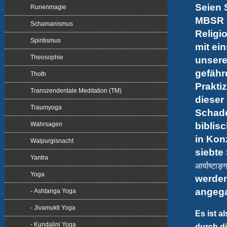
Seien 
Runenmagie
MBSR u
Schamanismus
Religi
Spiritismus
mit ei
Theosophie
unsere
gefähr
Thoth
Prakti
Transzendentale Meditation (TM)
dieser
Traumyoga
Schade
Wahrsagen
biblisc
in Kon
Walpurgisnacht
siebte
Yantra
आर्याष्टाङ्ग
Yoga
werden
angeg
- Ashtanga Yoga
- Jivamukti Yoga
Es ist a
- Kundalini Yoga
durch d