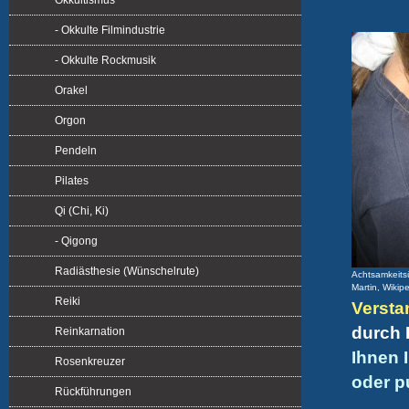
Okkultismus
- Okkulte Filmindustrie
- Okkulte Rockmusik
Orakel
Orgon
Pendeln
Pilates
Qi (Chi, Ki)
- Qigong
Radiästhesie (Wünschelrute)
Achtsamkeitsü
Martin, Wikip
Reiki
Versta
durch 
Reinkarnation
Ihnen 
Rosenkreuzer
oder p
Rückführungen