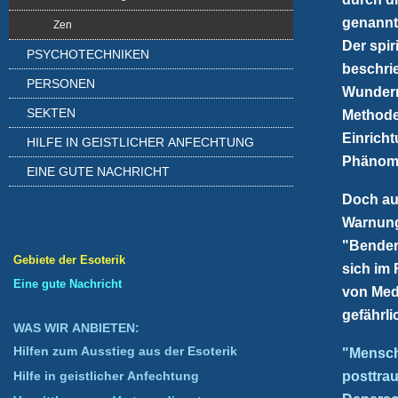
genann
Zen
Der spir
PSYCHOTECHNIKEN
beschri
PERSONEN
Wundern 
SEKTEN
Methode
Einrich
HILFE IN GEISTLICHER ANFECHTUNG
Phänome
EINE GUTE NACHRICHT
Doch au
Warnung
"Bender 
Gebiete der Esoterik
sich im
Eine gute Nachricht
von Med
gefährli
WAS WIR ANBIETEN:
Hilfen zum Ausstieg aus der Esoterik
"Mensche
posttra
Hilfe in geistlicher Anfechtung