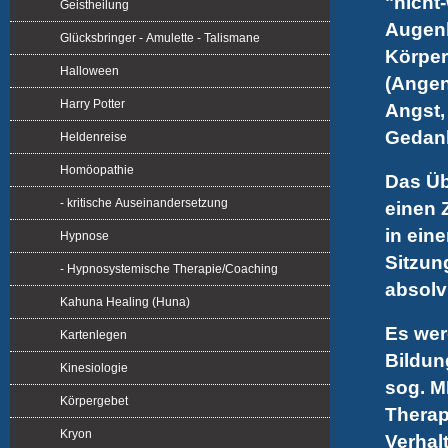
"nicht
Geistheilung
Augenb
Glücksbringer - Amulette - Talismane
Körper
Halloween
(Angen
Harry Potter
Angst,
Gedank
Heldenreise
Homöopathie
Das Üb
- kritische Auseinandersetzung
einen 
in ein
Hypnose
Sitzun
- Hypnosystemische Therapie/Coaching
absolv
Kahuna Healing (Huna)
Es wer
Kartenlegen
Bildun
Kinesiologie
sog. M
Körpergebet
Therap
Kryon
Verhal