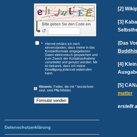
[2] Wiki
[3] Kab
Bitte geben Sie den Code ein
Selbsth
↺
(Das Vo
*
Hiermit erkläre ich mich
einverstanden, dass meine in das
Buddhi
Kontaktformular eingegebenen
Daten elektronisch gespeichert und
zum Zweck der Kontaktaufnahme
verarbeitet und genutzt werden. Mir
[4] Klei
ist bekannt, dass ich meine
Einwilligung jederzeit widerrufen
Ausgabe
kann.
[5] CANA
Hinweis
: Felder, die mit
*
bezeichnet
sind, sind Pflichtfelder.
matter
erstellt
Datenschutzerklärung