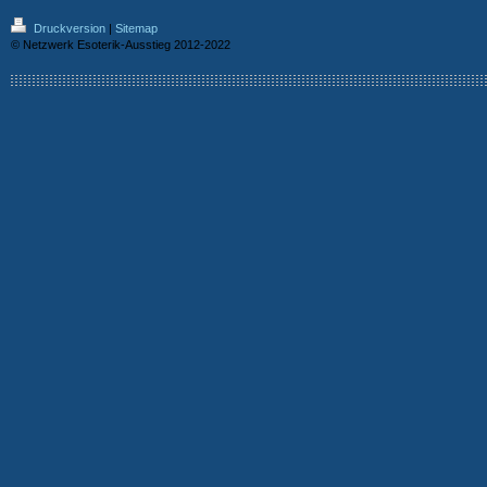
Druckversion
|
Sitemap
© Netzwerk Esoterik-Ausstieg 2012-2022