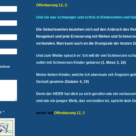
Offenbarung 12, 2:
Und sie war schwanger und schrie in Kindesnöten und hat
Die Geburtswehen beziehen sich auf den Anbruch des Reic
Neugeburt und jede Erneuerung mit Wehen und Schmerzen
verbunden. Man kann auch an die Drangsale der letzten Ze
Und zum Weibe sprach er: Ich will dir viel Schmerzen sch
sollst mit Schmerzen Kinder gebären
(1. Mose 3, 16)
tenlose
Meine lieben Kinder, welche ich abermals mit Ängsten gebä
Gestalt gewinne
(Galater 4, 19)
Denn der HERR hat dich zu sich gerufen wie ein verlasse
und wie ein junges Weib, das verstoßen ist, spricht dein Go
Captcha (Spam-Schutz-Code): *
weiter mit
Offenbarung 12, 3