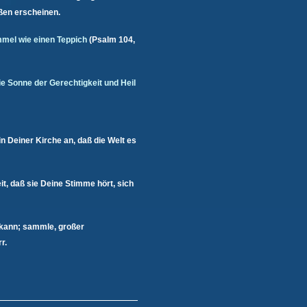
üßen erscheinen.
immel wie einen Teppich
(Psalm 104,
ie Sonne der Gerechtigkeit und Heil
in Deiner Kirche an, daß die Welt es
it, daß sie Deine Stimme hört, sich
 kann; sammle, großer
r.