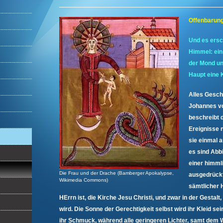
Offenbarung 
Und es ersc
Himmel: ein
der Mond un
Haupt eine 
Alles Gesch
Johannes vo
beschreibt 
Ereignisse n
sie einmal 
es sind Abb
einer himm
Die Frau und der Drache (Bamberger Apokalypse,
ausgedrückt
Wikimedia Commons)
sämtlicher H
HErrn ist, die Kirche Jesu Christi, und zwar in der Gestalt, 
wird. Die Sonne der Gerechtigkeit selbst wird ihr Kleid sei
ihr Schmuck, während alle geringeren Lichter, samt dem 