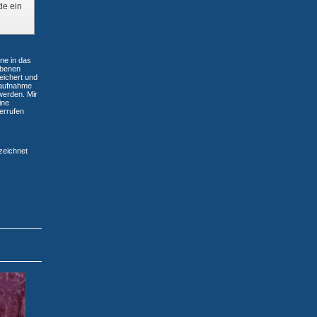
de ein
ne in das
ebenen
eichert und
aufnahme
werden. Mir
ine
derrufen
eichnet