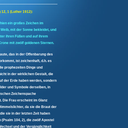
12, 1 (Luther 1912):
hien ein großes Zeichen im
 Weib, mit der Sonne bekleidet, und
ter ihren Füßen und auf ihrem
Krone mit zwölf goldenen Sternen.
aute, das in der Offenbarung des
rkommt, ist zeichenhaft, d.h. es
die prophezeiten Dinge und
icht in der wirklichen Gestalt, die
auf der Erde haben werden, sondern
ilder und Symbole derselben, in
lischen Zeichenspache
. Die Frau erscheint im Glanz
immelslichter, da sie die Braut der
die sie in der letzten Zeit haben
n (Psalm 104, 2), die zwölf Apostel
Wechsel und der Vergänglichkeit