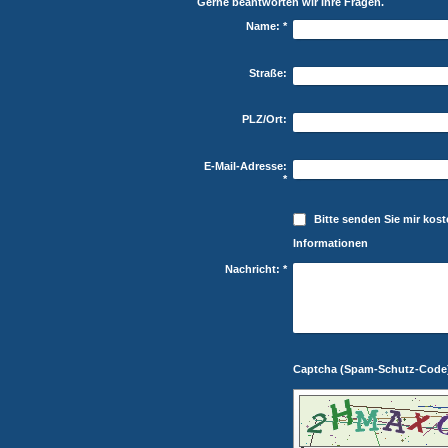
Gerne beantworten wir Ihre Fragen.
Name:
*
Straße:
PLZ/Ort:
E-Mail-Adresse:
*
Bitte senden Sie mir kos
Informationen
Nachricht:
*