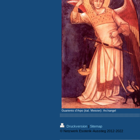
Guariento d'Arpo (ital. Meister): Archangel
Druckversion
|
Sitemap
© Netzwerk Esoterik-Ausstieg 2012-2022