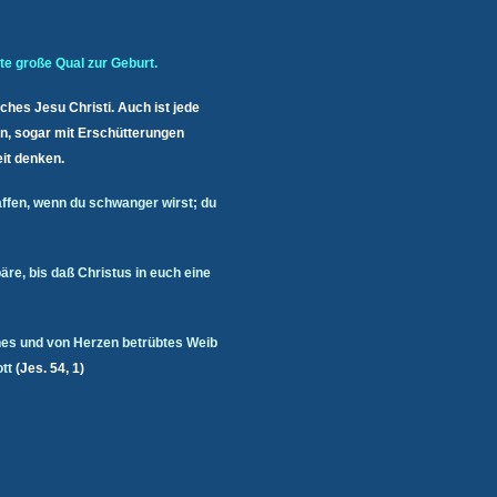
te große Qual zur Geburt.
hes Jesu Christi. Auch ist jede
, sogar mit Erschütterungen
it denken.
affen, wenn du schwanger wirst; du
re, bis daß Christus in euch eine
nes und von Herzen betrübtes Weib
tt
(Jes. 54, 1)