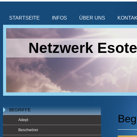
STARTSEITE
INFOS
ÜBER UNS
KONTA
Netzwerk Esote
BEGRIFFE
Begr
Adept
Beschwörer