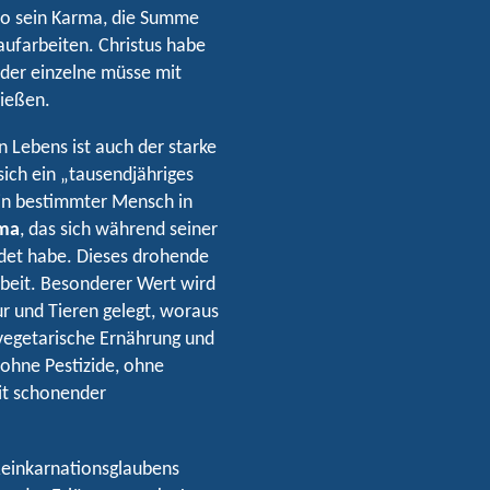
so sein Karma, die Summe
aufarbeiten. Christus habe
eder einzelne müsse mit
ließen.
n Lebens ist auch der starke
ich ein „tausendjähriges
ein bestimmter Mensch in
ma
, das sich während seiner
ldet habe. Dieses drohende
rbeit. Besonderer Wert wird
r und Tieren gelegt, woraus
, vegetarische Ernährung und
 ohne Pestizide, ohne
it schonender
Reinkarnationsglaubens