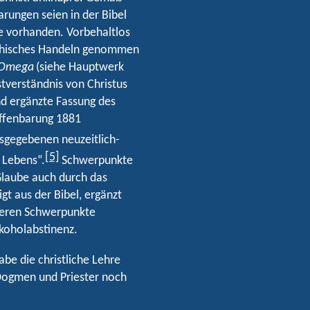
rungen seien in der Bibel
 vorhanden. Vorbehaltlos
 ethisches Handeln genommen
d Omega
(siehe Hauptwerk
stverständnis von Christus
nd ergänzte Fassung des
Offenbarung 1881
sgegebenen neuzeitlich-
[5]
 Lebens“.
Schwerpunkte
Glaube auch durch das
gt aus der Bibel, ergänzt
iteren Schwerpunkte
lkoholabstinenz.
be die christliche Lehre
 Dogmen und Priester noch