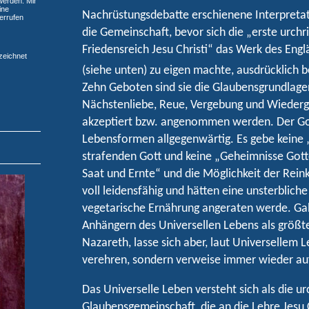
werden. Mir
ine
Nachrüstungsdebatte erschienene Interpreta
derrufen
die Gemeinschaft, bevor sich die „erste urchr
Friedensreich Jesu Christi“ das Werk des Engl
eichnet
(siehe unten) zu eigen machte, ausdrücklich 
Zehn Geboten sind sie die Glaubensgrundlag
Nächstenliebe, Reue, Vergebung und Wieder
akzeptiert bzw. angenommen werden. Der Gott
Lebensformen allgegenwärtig. Es gebe keine 
strafenden Gott und keine „Geheimnisse Gott
Saat und Ernte“ und die Möglichkeit der Rein
voll leidensfähig und hätten eine unsterblich
vegetarische Ernährung angeraten werde. Gabr
Anhängern des Universellen Lebens als größte
Nazareth, lasse sich aber, laut Universellem L
verehren, sondern verweise immer wieder auf
Das Universelle Leben versteht sich als die urc
Glaubensgemeinschaft, die an die Lehre Jesu