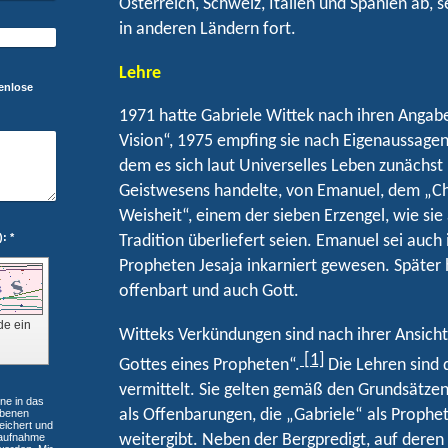
Österreich, Schweiz, Italien und Spanien ab, 
in anderen Ländern fort.
Lehre
tenlose
1971 hatte Gabriele Wittek nach ihren Anga
Vision“, 1975 empfing sie nach Eigenaussagen
dem es sich laut Universelles Leben zunächs
Geistwesens handelte, von Emanuel, dem „Ch
Weisheit“, einem der sieben Erzengel, wie sie 
Captcha (Spam-Schutz-Code): *
Tradition überliefert seien. Emanuel sei auch
Propheten Jesaja inkarniert gewesen. Später 
offenbart und auch Gott.
de ein
Witteks Verkündungen sind nach ihrer Ansicht
[1]
Gottes eines Propheten“.
Die Lehren sind 
vermittelt. Sie gelten gemäß den Grundsätzen
ne in das
als Offenbarungen, die „Gabriele“ als Prophe
ebenen
eichert und
weitergibt. Neben der Bergpredigt, auf dere
aufnahme