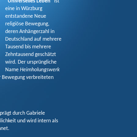
"Universelles Leben"
ist
eine in Würzburg
entstandene Neue
religiöse Bewegung,
deren Anhängerzahl in
Deutschland auf mehrere
Tausend bis mehrere
Zehntausend geschätzt
wird. Der ursprüngliche
Name
Heimholungswerk
r Bewegung verbreiteten
eprägt durch Gabriele
lichkeit und wird intern als
hnet.