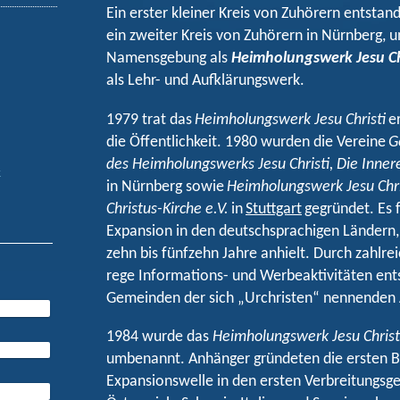
Ein erster kleiner Kreis von Zuhörern entstan
ein zweiter Kreis von Zuhörern in Nürnberg, 
Namensgebung als
Heimholungswerk Jesu Ch
als Lehr- und Aufklärungswerk.
1979 trat das
Heimholungswerk Jesu Christi
e
die Öffentlichkeit. 1980 wurden die Vereine
G
des Heimholungswerks Jesu Christi, Die Innere
k
in Nürnberg sowie
Heimholungswerk Jesu Chris
Christus-Kirche e.V.
in
Stuttgart
gegründet. Es 
Expansion in den deutschsprachigen Ländern, 
zehn bis fünfzehn Jahre anhielt. Durch zahlre
rege Informations- und Werbeaktivitäten en
Gemeinden der sich „Urchristen“ nennenden
1984 wurde das
Heimholungswerk Jesu Christ
umbenannt. Anhänger gründeten die ersten B
Expansionswelle in den ersten Verbreitungsg