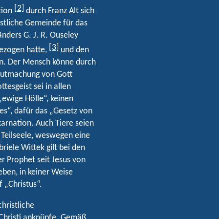
[2]
tion
durch Franz Alt sich
istliche Gemeinde für das
änders G. J. R. Ouseley
[3]
bezogen hatte,
und den
en. Der Mensch könne durch
gutmachung von Gott
esgeist sei in allen
„ewige Hölle“, keinen
es“, dafür das „Gesetz von
karnation. Auch Tiere seien
e Teilseele, weswegen eine
iele Wittek gilt bei den
r Prophet seit Jesus von
eben, in keiner Weise
 „Christus“.
hristliche
 Christi anknüpfe. Gemäß