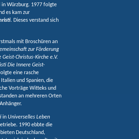
d in Würzburg. 1977 folgte
und es kam zur
risti
.
Dieses verstand sich
rstmals mit Broschüren an
emeinschaft zur Förderung
 Geist-Christus-Kirche e.V.
ti Die Innere Geist-
folgte eine rasche
Italien und Spanien, die
iche Vorträge Witteks und
tstanden an mehreren Orten
 Anhänger.
i
in
Universelles Leben
etriebe. 1990 ebbte die
ebieten Deutschland,