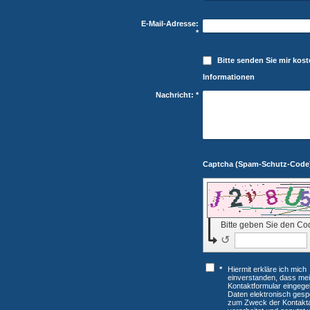
E-Mail-Adresse:
*
Bitte senden Sie mir kos
Informationen
Nachricht:
*
Bitte geben Sie den Co
↺
*
Hiermit erkläre ich mich
einverstanden, dass mei
Kontaktformular eingeg
Daten elektronisch gesp
zum Zweck der Kontakt