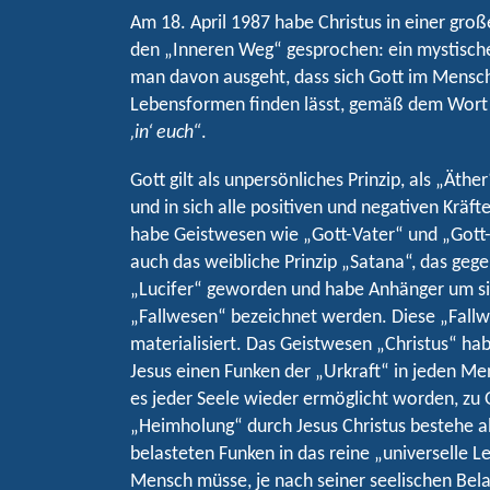
Am 18. April 1987 habe Christus in einer gro
den „Inneren Weg“ gesprochen: ein mystisch
man davon ausgeht, dass sich Gott im Mensch
Lebensformen finden lässt, gemäß dem Wort
‚in‘ euch“
.
Gott gilt als unpersönliches Prinzip, als „Äther
und in sich alle positiven und negativen Kräft
habe Geistwesen wie „Gott-Vater“ und „Gott
auch das weibliche Prinzip „Satana“, das gegen
„Lucifer“ geworden und habe Anhänger um si
„Fallwesen“ bezeichnet werden. Diese „Fall
materialisiert. Das Geistwesen „Christus“ ha
Jesus einen Funken der „Urkraft“ in jeden Me
es jeder Seele wieder ermöglicht worden, zu 
„Heimholung“ durch Jesus Christus bestehe al
belasteten Funken in das reine „universelle 
Mensch müsse, je nach seiner seelischen Bel