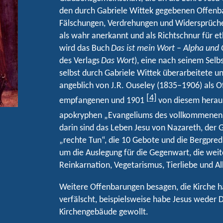
den durch Gabriele Wittek gegebenen Offenba
Fälschungen, Verdrehungen und Widersprüche
als wahr anerkannt und als Richtschnur für
wird das Buch
Das ist mein Wort – Alpha un
des Verlags
Das Wort
), eine nach seinem Selb
selbst durch Gabriele Wittek überarbeitete u
angeblich von J.R. Ouseley (1835–1906) als 
[4]
empfangenen und 1901
von diesem herau
apokryphen „Evangeliums des vollkommenen
darin sind das Leben Jesu von Nazareth, der 
„rechte Tun“, die 10 Gebote und die Bergpredi
um die Auslegung für die Gegenwart, die we
Reinkarnation, Vegetarismus, Tierliebe und A
Weitere Offenbarungen besagen, die Kirche ha
verfälscht, beispielsweise habe Jesus weder
Kirchengebäude gewollt.