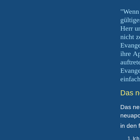
"Wenn i
gültig
Herr u
nicht 
Evange
ihre
Ap
auftret
Evange
einfac
Das n
Das neu
neuapo
in den
Ich