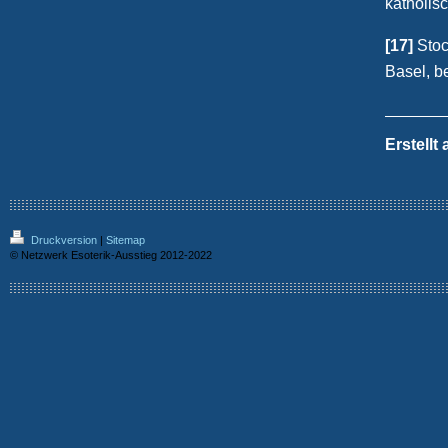
katholis
[17]
Stoc
Basel, be
Erstellt
Druckversion
|
Sitemap
© Netzwerk Esoterik-Ausstieg 2012-2022