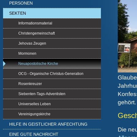
PERSONEN
SEKTEN
Informationsmaterial
Christengemeinschaft
Jehovas Zeugen
Mormonen
Neuapostolische Kirche
OCG - Organische Christus-Generation
Glaube
Rosenkreuzer
Jahrhu
Konfes
Siebenten-Tags-Adventisten
gehört.
Universelles Leben
Gesch
Vereinigungskirche
HILFE IN GEISTLICHER ANFECHTUNG
Die neu
EINE GUTE NACHRICHT