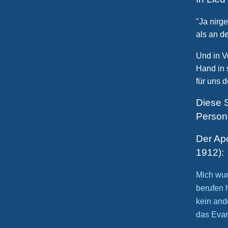
"Ja nirg
als an d
Und in V
Hand in 
für uns 
Diese S
Person
Der Apo
1912):
Mich wun
berufen 
kein ande
das Evan