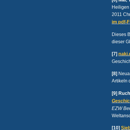
Heiligen 
2011 Chr
im pdf-
Dieses B
dieser G
[7]
naki.
Geschich
[8]
Neuap
Artikeln
[9] Ruch
Geschic
EZW Berl
Weltans
[10]
Sie