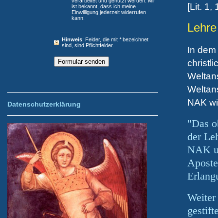
verarbeitet und genutzt werden. Mir
[Lit. 1, 
ist bekannt, dass ich meine
Einwilligung jederzeit widerrufen
kann.
Lehre
Hinweis
: Felder, die mit
*
bezeichnet
sind, sind Pflichtfelder.
In dem 
christl
Weltan
Weltan
NAK wie
Datenschutzerklärung
"Das o
der Le
NAK u
Apos
t
Er
langu
Weiter 
ge
stif