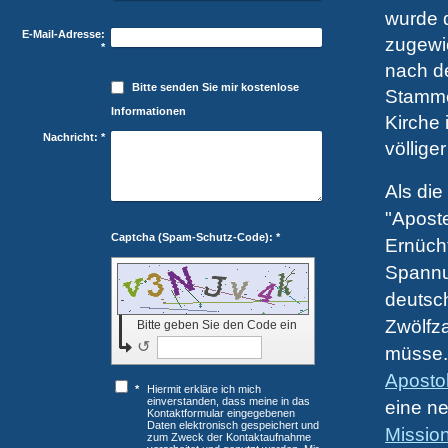
wurde d
E-Mail-Adresse:
zugewi
*
nach d
Bitte senden Sie mir kostenlose
Stamme
Informationen
Kirche
Nachricht:
*
völlig
Als die
"Aposte
Captcha (Spam-Schutz-Code): *
Ernücht
Spannu
deutsc
Zwölfza
Bitte geben Sie den Code ein
↺
müsse.
Aposto
*
Hiermit erkläre ich mich
einverstanden, dass meine in das
eine n
Kontaktformular eingegebenen
Daten elektronisch gespeichert und
Missio
zum Zweck der Kontaktaufnahme