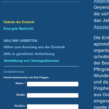
Allgeme
Geyeria
die sic
das Ja
Gebiete der Esoterik
Aposto
Eine gute Nachricht
Die Ent
WAS WIR ANBIETEN:
aposto
Hilfen zum Ausstieg aus der Esoterik
organis
Hilfe in geistlicher Anfechtung
schotti
Vermittlung von Vortragsdiensten
der Be
Pfingst
Kontaktformular
Wunder
Gerne beantworten wir Ihre Fragen.
und da
Name:
*
Prophe
aus Gr
Straße:
eingese
PLZ/Ort:
zweit