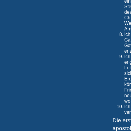
ein
Ste
des
Chr
Wei
Am
Ich
Ga
Got
erl
Ich
er 
Leb
sic
Erd
kön
Fri
neu
wo
Ich
ver
Die ers
aposto