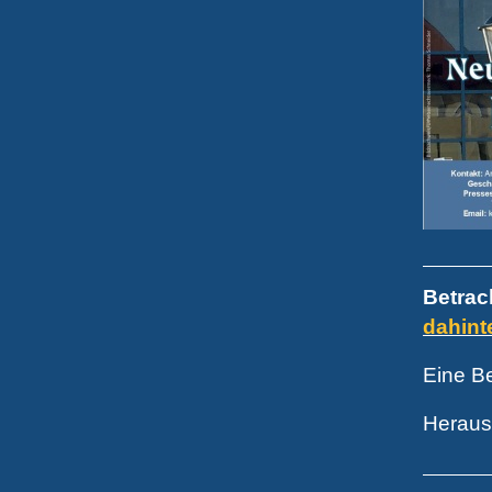
Betrac
dahint
Eine Be
Herau