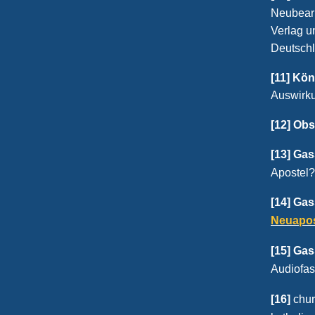
Neubearb
Verlag u
Deutschl
[11]
Köni
Auswirku
[12] Obs
[13] Ga
Apostel?
[14] Ga
Neuapos
[15] Ga
Audiofas
[16]
chur