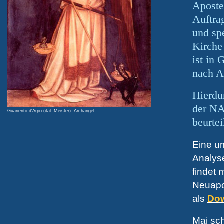
Aposte
Auftra
und sp
Kirche
ist in 
nach A
Hierdu
der NA
Guariento d'Arpo (ital. Meister): Archangel
beurte
Eine um
Analys
findet 
Neuapos
als
Dow
Mai sch