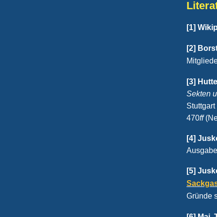
Liter
[1] Wiki
[2] Bors
Mitglied
[3] Hutte
Sekten 
Stuttgart
470
ff
(Ne
[4] Jusk
Ausgabe)
[5] Jusk
Sackga
Gründe s
[6] Mai,