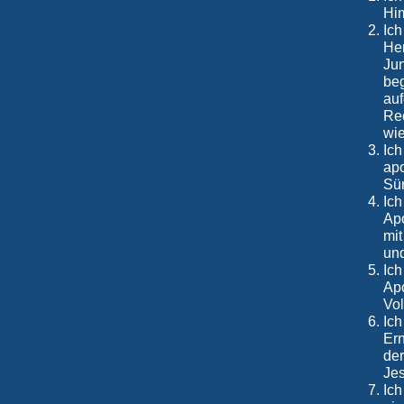
Hi
Ich
Her
Jun
beg
auf
Rec
wi
Ich
apo
Sün
Ich
Ap
mit
und
Ich
Apo
Vol
Ich
Ern
der
Jes
Ich