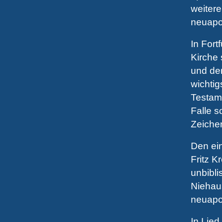
weitere
neuapo
In Fort
Kirche 
und der
wichti
Testam
Falle s
Zeichen
Den ei
Fritz 
unbibli
Niehau
neuapo
In Lied