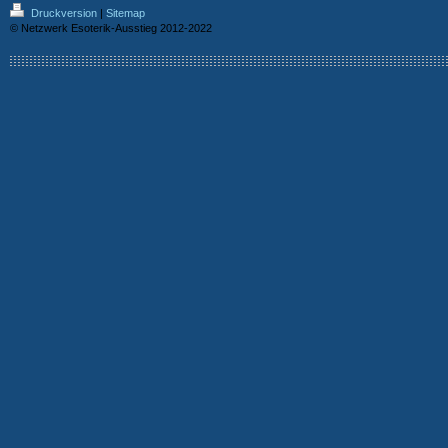
Druckversion
|
Sitemap
© Netzwerk Esoterik-Ausstieg 2012-2022