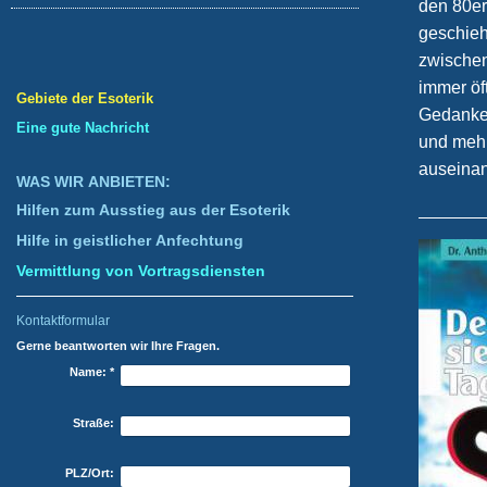
den 80er
geschieh
zwischen
immer öf
Gebiete der Esoterik
Gedanken
Eine gute Nachricht
und mehr
auseinan
WAS WIR ANBIETEN:
Hilfen zum Ausstieg aus der Esoterik
Hilfe in geistlicher Anfechtung
Vermittlung von Vortragsdiensten
Kontaktformular
Gerne beantworten wir Ihre Fragen.
Name:
*
Straße:
PLZ/Ort: