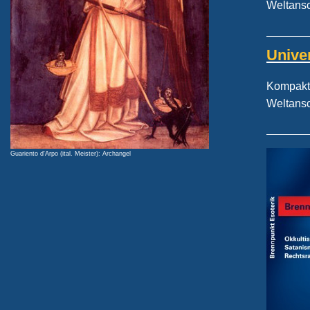
Weltans
Unive
Kompakt-
Weltans
Guariento d'Arpo (ital. Meister): Archangel