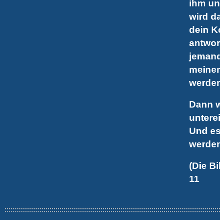
ihm un
wird d
dein K
antwor
jemand
meinem
werden
Dann w
untere
Und es
werden
(Die B
11