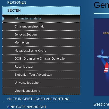
Gem
PERSONEN
SEKTEN
Informationsmaterial
Christengemeinschaft
Jehovas Zeugen
Mormonen
Neuapostolische Kirche
OCG - Organische Christus-Generation
Rosenkreuzer
Siebenten-Tags-Adventisten
Universelles Leben
Vereinigungskirche
HILFE IN GEISTLICHER ANFECHTUNG
westlich
EINE GUTE NACHRICHT