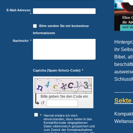
E-Mail-Adresse:
*
Bitte senden Sie mir kostenlose
Informationen
Nachricht:
*
Hintergr
ihr Selb
Bibel, a
beschäft
Captcha (Spam-Schutz-Code): *
ausweise
Schlussf
Bitte geben Sie den Code ein
Sekte 
↺
Kompakt-
*
Hiermit erkläre ich mich
einverstanden, dass meine in das
Weltans
Kontaktformular eingegebenen
Daten elektronisch gespeichert und
zum Zweck der Kontaktaufnahme