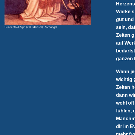
Herzens 
Werke s
gut und 
sein, da
Guariento d'Arpo (ital. Meister): Archangel
Zeiten g
auf Wer
bedarfst
ganzen 
Wenn jed
wichtig 
Zeiten h
dann wir
wohl oft
fühlen, 
Manchmal
dir im 
mehr fro