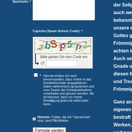
Nachricht:
*
der Sel
auch we
bekennt.
unsere e
Captcha (Spam-Schutz-Code): *
Gottes g
Frömmig
achten l
Bitte geben Sie den Code ein
Auch se
↺
Gnade u
diesen 
*
Hiermit erkläre ich mich
einverstanden, dass meine in das
und Tro
Kontaktformular eingegebenen
Daten elektronisch gespeichert und
Frömmig
zum Zweck der Kontaktaufnahme
verarbeitet und genutzt werden. Mir
ist bekannt, dass ich meine
Einwilligung jederzeit widerrufen
Ganz and
kann.
eigenen 
bestraft
Hinweis
: Felder, die mit
*
bezeichnet
sind, sind Pflichtfelder.
Werken, 