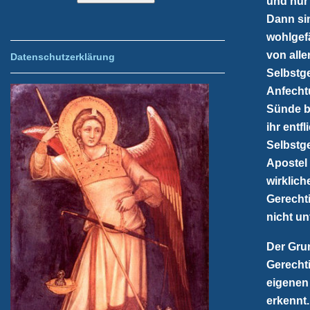
und nur 
Dann sin
wohlgefä
von alle
Datenschutzerklärung
Selbstge
Anfecht
Sünde b
ihr ent
Selbstge
Apostel 
wirklich
Gerechti
nicht un
Der Grun
Gerechti
eigenen
erkennt.