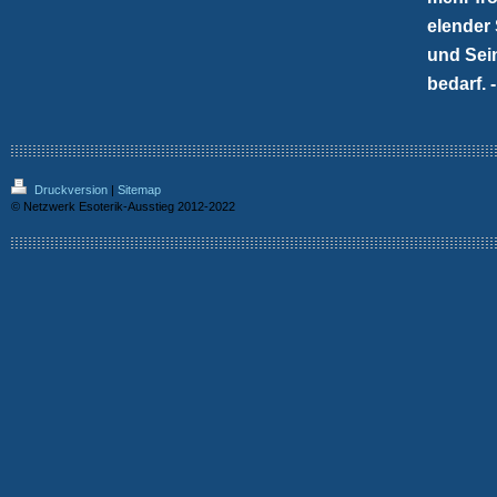
elender
und Sei
bedarf. 
Druckversion
|
Sitemap
© Netzwerk Esoterik-Ausstieg 2012-2022