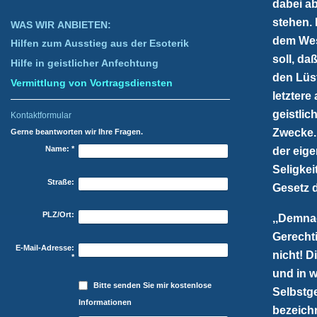
dabei ab
stehen.
WAS WIR ANBIETEN:
dem Wes
Hilfen zum Ausstieg aus der Esoterik
soll, d
Hilfe in geistlicher Anfechtung
den Lüst
Vermittlung von Vortragsdiensten
letztere
geistlic
Kontaktformular
Zwecke. 
Gerne beantworten wir Ihre Fragen.
Name:
*
der eige
Seligkei
Straße:
Gesetz 
PLZ/Ort:
,,Demna
Gerechti
E-Mail-Adresse:
nicht! 
*
und in 
Bitte senden Sie mir kostenlose
Selbstge
Informationen
bezeich