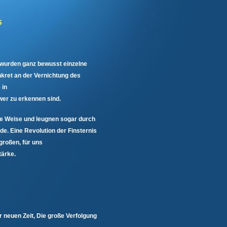
s
wurden ganz bewusst einzelne
nkret an der Vernichtung des
 in
er zu erkennen sind.
se Weise und leugnen sogar durch
e. Eine Revolution der Finsternis
großen, für uns
ärke.
neuen Zeit, Die große Verfolgung