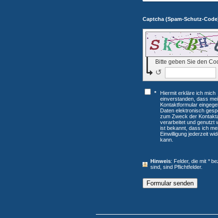
Bitte geben Sie den Co
↺
*
Hiermit erkläre ich mich
einverstanden, dass mei
Kontaktformular eingeg
Daten elektronisch gesp
zum Zweck der Kontakt
verarbeitet und genutzt 
ist bekannt, dass ich me
Einwilligung jederzeit wi
kann.
Hinweis
: Felder, die mit
*
bez
sind, sind Pflichtfelder.