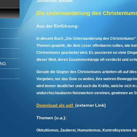
Johannes Bruder:
Die Unterwanderung des Christentum
Aus der Einführung:
In diesem Buch „Die Unterwanderung des Christentums“ 
Themen gewählt, die dem Leser offenbaren sollen, wie ko
Christentums gearbeitet wird. Es passieren so viele Dinge
dieser Welt, deren Zusammenhänge oft verdeckt und schw
UNG
Gerade die Gegner des Christentums arbeiten oft auf die
Vorgeben, nur das Gute zu wollen, ihre wahren Beweggründ
wird immer deutlicher und auch die Kräfte, welche sich in 
undurchschaubaren Netzwerken vereinen, gewinnen an St
Download als pdf
(externer Link)
Themen (u.a.):
Okkultismus, Zauberei, Humanismus, Kontrollsysteme der 
k