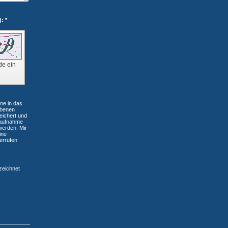
Captcha (Spam-Schutz-Code): *
de ein
ne in das
ebenen
eichert und
aufnahme
werden. Mir
ine
derrufen
eichnet