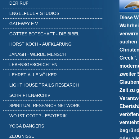
DER RUF
ENGELFEUER-STUDIOS
Diese We
GATEWAY E.V.
Wahrheit
verwirr
GOTTES BOTSCHAFT - DIE BIBEL
suchen 
HORST KOCH - AUFKLÄRUNG
Christe
JANASH - WERDE MENSCH
Creek",
LEBENSGESCHICHTEN
moderne
zweiter
LEHRET ALLE VÖLKER
Glauben
LIGHTHOUSE TRAILS RESEARCH
Zeit zu 
SCHRIFTENARCHIV
Verantwo
SPIRITUAL RESEARCH NETWORK
Ebertshä
veröffen
WO IST GOTT? - ESOTERIK
versteht
YOGA DANGERS
begründ
ZEUGNISSE
oder all